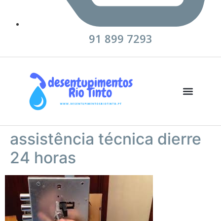
91 899 7293
Desentupimentos Rio Tinto
assistência técnica dierre
24 horas